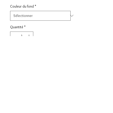
Couleur du fond
*
Quantité
*
Ajouter au panier
Ravissant Miroir de sac Alphabet
Floral - Diamètre 56 mm -
Selectionnez la lettre et les couleurs
dans les déroulés
A PROPOS