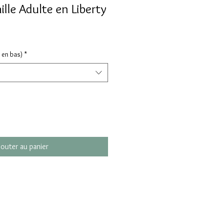
lle Adulte en Liberty
t en bas)
*
jouter au panier