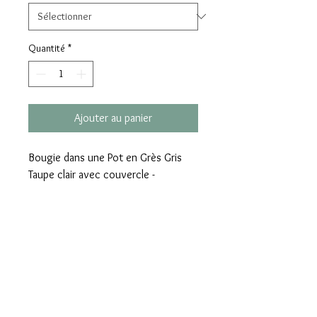
Quantité
*
Ajouter au panier
Bougie dans une Pot en Grès Gris
Taupe clair avec couvercle -
Contenant réutilisable - Senteur au
choix ( ou non parfumée) à
selectionner dans les déroulés -
Hauteur 7 cm x Diamètre haut 8,5
cm
Consignes