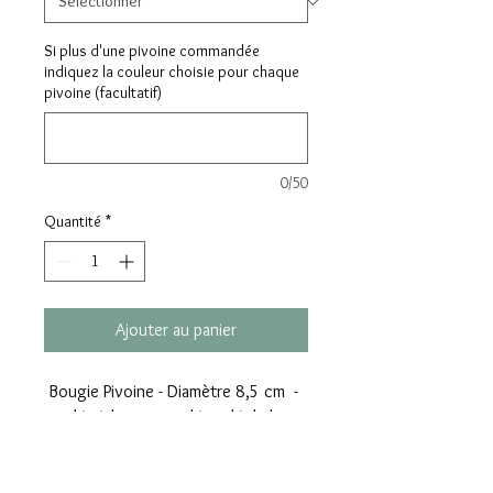
Si plus d'une pivoine commandée
indiquez la couleur choisie pour chaque
pivoine (facultatif)
0/50
Quantité
*
Ajouter au panier
Bougie Pivoine - Diamètre 8,5 cm -
Coulée à la main en dégradé de la
même couleur - Coloris au choix -
Ravissante pour décorer une table et